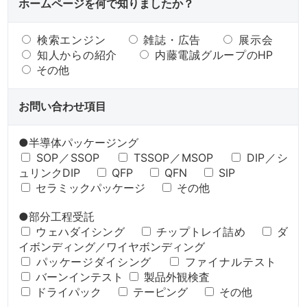
ホームページを何で知りましたか？
検索エンジン
雑誌・広告
展示会
知人からの紹介
内藤電誠グループのHP
その他
お問い合わせ項目
●半導体パッケージング
SOP／SSOP
TSSOP／MSOP
DIP／シ
ュリンクDIP
QFP
QFN
SIP
セラミックパッケージ
その他
●部分工程受託
ウェハダイシング
チップトレイ詰め
ダ
イボンディング／ワイヤボンディング
パッケージダイシング
ファイナルテスト
バーンインテスト
製品外観検査
ドライパック
テーピング
その他